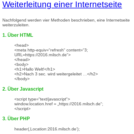
Weiterleitung einer Internetseite
Nachfolgend werden vier Methoden beschrieben, eine Internetseite
weiterzuleiten.
1. Über HTML
<head>
<meta http-equiv=“refresh“ content=“3;
URL=https://2016.milsch.de“>
</head>
<body>
<h1>Hallo Welt!</h1>
<h2>Nach 3 sec. wird weitergeleitet …</h2>
</body>
2. Über Javascript
<script type=“text/javascript“>
window.location.href = „https://2016.milsch.de“;
</script>
3. Über PHP
header(‚Location:2016.milsch.de‘);