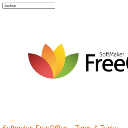
Suche
nach:
Softmaker FreeOffice – Tipps & Tricks