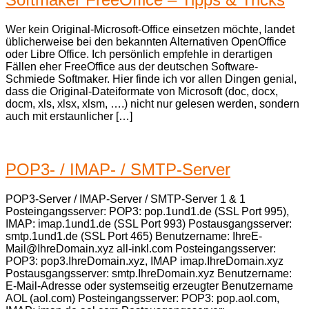
Wer kein Original-Microsoft-Office einsetzen möchte, landet
üblicherweise bei den bekannten Alternativen OpenOffice
oder Libre Office. Ich persönlich empfehle in derartigen
Fällen eher FreeOffice aus der deutschen Software-
Schmiede Softmaker. Hier finde ich vor allen Dingen genial,
dass die Original-Dateiformate von Microsoft (doc, docx,
docm, xls, xlsx, xlsm, ….) nicht nur gelesen werden, sondern
auch mit erstaunlicher […]
POP3- / IMAP- / SMTP-Server
POP3-Server / IMAP-Server / SMTP-Server 1 & 1
Posteingangsserver: POP3: pop.1und1.de (SSL Port 995),
IMAP: imap.1und1.de (SSL Port 993) Postausgangsserver:
smtp.1und1.de (SSL Port 465) Benutzername: IhreE-
Mail@IhreDomain.xyz all-inkl.com Posteingangsserver:
POP3: pop3.IhreDomain.xyz, IMAP imap.IhreDomain.xyz
Postausgangsserver: smtp.IhreDomain.xyz Benutzername:
E-Mail-Adresse oder systemseitig erzeugter Benutzername
AOL (aol.com) Posteingangsserver: POP3: pop.aol.com,