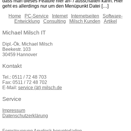
dass man dieses Feature hier an- / ausschalten kann. Hier
geht es allerdings nur um den Menüpunkt Datei […]
Home
PC-Service
Internet
Internetseiten
Software-
Entwicklung
Consulting
Milsch Kunden
Artikel
Michael Milsch IT
Dipl.-Ök. Michael Milsch
Beekestr. 103
30459 Hannover
Kontakt
Tel.: 0511 / 72 48 703
Fax: 0511 / 72 48 702
E-Mail:
service (ät) milsch.de
Service
Impressum
Datenschutzerklärung
Fernsteuerung Anydesk herunterladen